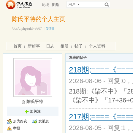
用户
论坛
图酷
陈氏平特的个人主页
/bbs/u.php?uid=9867
[复制]
首页
新鲜事
日志
相册
帖子
个人资料
发表的帖子
218期;====《=
2026-08-06 - 回复:0
218期;《柒不中》『28+
《柒不中》『17+36+03
陈氏平特
加关注
217期;====《=
加为好友
发消息
2026-08-05 - 回复:1
举报