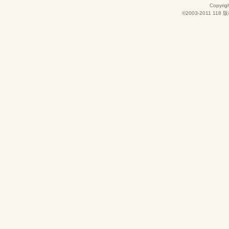
Copyrig
©2003-2011
118
版权