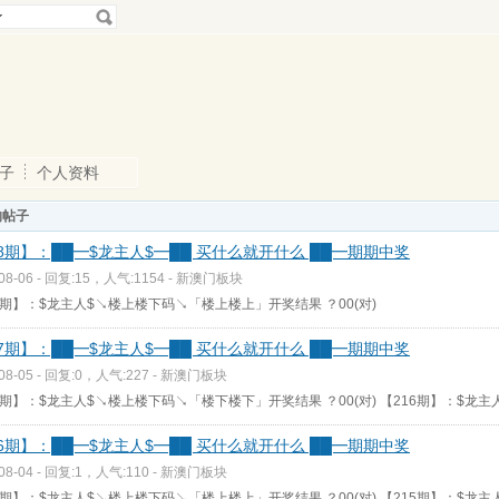
子
个人资料
的帖子
18期】：██━$龙主人$━██ 买什么就开什么 ██━期期中奖
-08-06 - 回复:15，人气:1154 -
新澳门板块
8期】：$龙主人$↘楼上楼下码↘「楼上楼上」开奖结果 ？00(对)
17期】：██━$龙主人$━██ 买什么就开什么 ██━期期中奖
-08-05 - 回复:0，人气:227 -
新澳门板块
7期】：$龙主人$↘楼上楼下码↘「楼下楼下」开奖结果 ？00(对) 【216期】：$龙
16期】：██━$龙主人$━██ 买什么就开什么 ██━期期中奖
-08-04 - 回复:1，人气:110 -
新澳门板块
6期】：$龙主人$↘楼上楼下码↘「楼上楼上」开奖结果 ？00(对) 【215期】：$龙