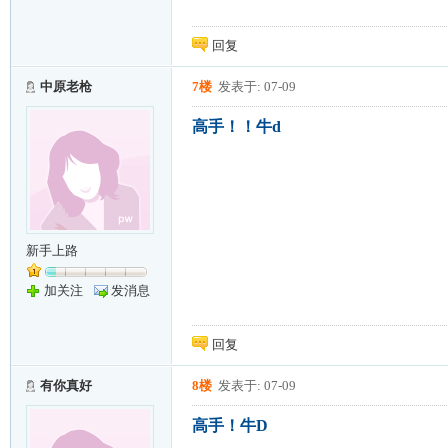
回复
中原老枪
7楼
发表于: 07-09
高手！！牛d
新手上路
加关注
发消息
回复
有你真好
8楼
发表于: 07-09
高手！牛D