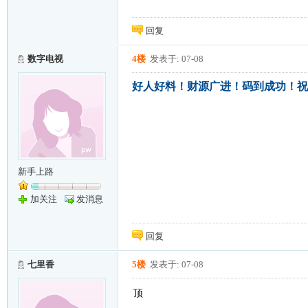
回复
数字电视
4楼
发表于: 07-08
好人好料！财源广进！码到成功！祝
新手上路
加关注
发消息
回复
七里香
5楼
发表于: 07-08
顶