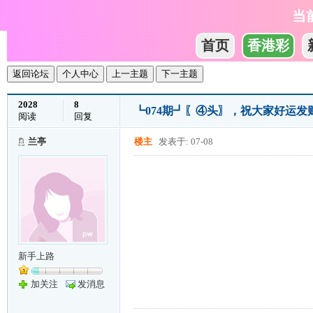
当
首页
香港彩
返回论坛
个人中心
上一主题
下一主题
2028
8
┗074期┛〖④头〗，祝大家好运发
阅读
回复
兰亭
楼主
发表于: 07-08
新手上路
加关注
发消息