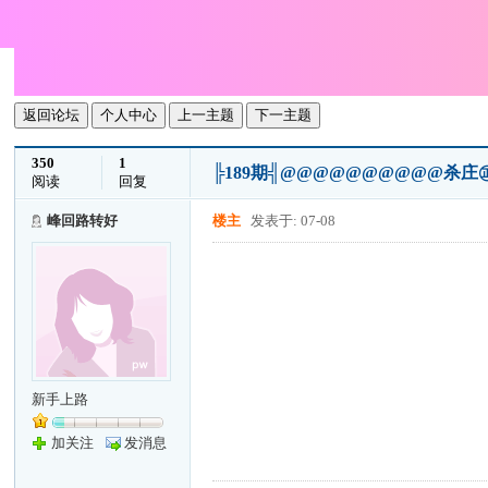
返回论坛
个人中心
上一主题
下一主题
350
1
╠189期╣@@@@@@@@@@杀
阅读
回复
峰回路转好
楼主
发表于: 07-08
新手上路
加关注
发消息