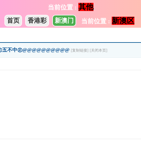
其他
当前位置 :
新澳区
首页
香港彩
新澳门
当前位置 :
庄㊣五不中㊣@@@@@@@@@@
[复制链接]
[关闭本页]