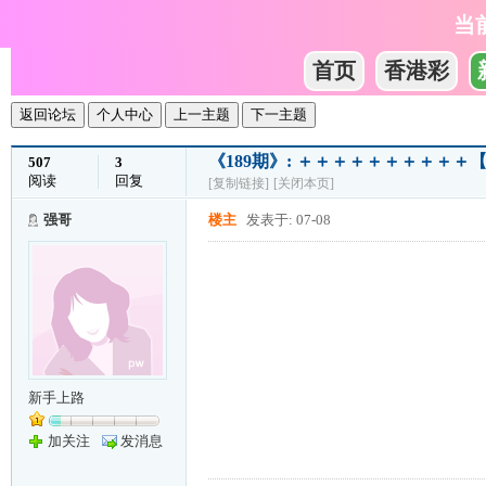
当
首页
香港彩
返回论坛
个人中心
上一主题
下一主题
《189期》: ＋＋＋＋＋＋＋＋＋
507
3
阅读
回复
[复制链接]
[关闭本页]
强哥
楼主
发表于: 07-08
新手上路
加关注
发消息