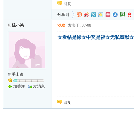
回复
分享到
陈小鸿
沙发
发表于: 07-08
☆看帖是缘☆中奖是福☆无私奉献☆
新手上路
加关注
发消息
回复