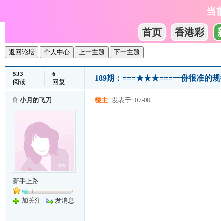
当
首页
香港彩
返回论坛
个人中心
上一主题
下一主题
533
6
189期：===★★★===一份很准的规律
阅读
回复
小月的飞刀
楼主
发表于: 07-08
新手上路
加关注
发消息