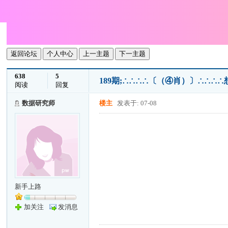
返回论坛
个人中心
上一主题
下一主题
638
5
189期;∴∴∴∴〔（④肖）〕∴∴
阅读
回复
数据研究师
楼主
发表于: 07-08
新手上路
加关注
发消息