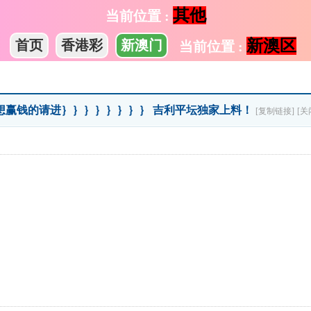
其他
当前位置 :
新澳区
首页
香港彩
新澳门
当前位置 :
∴∴想赢钱的请进｝｝｝｝｝｝｝｝ 吉利平坛独家上料！
[复制链接]
[关