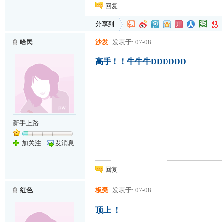
回复
分享到
哈民
沙发
发表于: 07-08
高手！！牛牛牛DDDDDD
新手上路
加关注
发消息
回复
红色
板凳
发表于: 07-08
顶上 ！