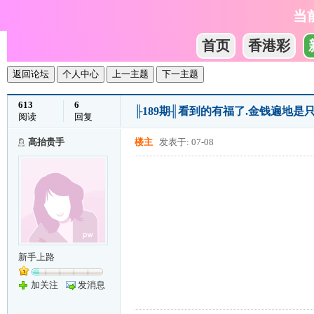
当
首页
香港彩
返回论坛
个人中心
上一主题
下一主题
613
6
╟189期╢看到的有福了.金钱遍地
阅读
回复
高抬贵手
楼主
发表于: 07-08
新手上路
加关注
发消息