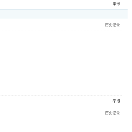
举报
历史记录
举报
历史记录