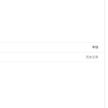
举报
历史记录