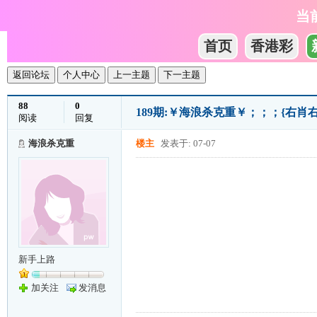
当
首页
香港彩
返回论坛
个人中心
上一主题
下一主题
88
0
189期:￥海浪杀克重￥；；；{右肖
阅读
回复
海浪杀克重
楼主
发表于: 07-07
新手上路
加关注
发消息