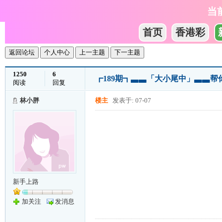
当
首页
香港彩
返回论坛
个人中心
上一主题
下一主题
1250
6
┏189期┓▃▃「大小尾中」▃▃
阅读
回复
林小胖
楼主
发表于: 07-07
新手上路
加关注
发消息