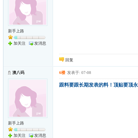
新手上路
加关注
发消息
回复
澳八码
6楼
发表于: 07-08
跟料要跟长期发表的料！顶贴要顶永
新手上路
加关注
发消息