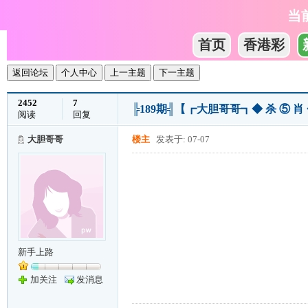
当
首页
香港彩
返回论坛
个人中心
上一主题
下一主题
2452
7
╠189期╣【┏大胆哥哥┓◆ 杀 ⑤ 
阅读
回复
大胆哥哥
楼主
发表于: 07-07
新手上路
加关注
发消息