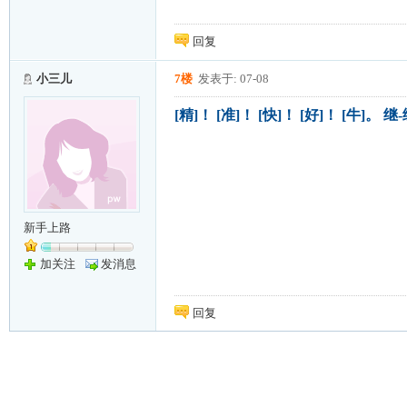
回复
小三儿
7楼
发表于: 07-08
[精]！ [准]！ [快]！ [好]！ [牛]。 继
新手上路
加关注
发消息
回复