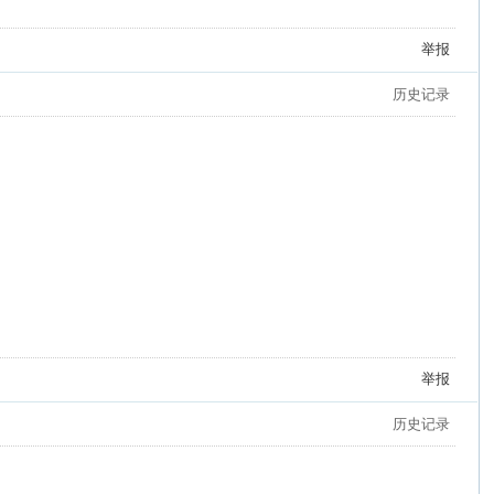
举报
历史记录
举报
历史记录