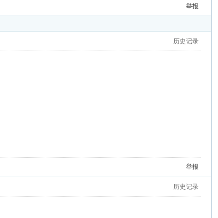
举报
历史记录
举报
历史记录