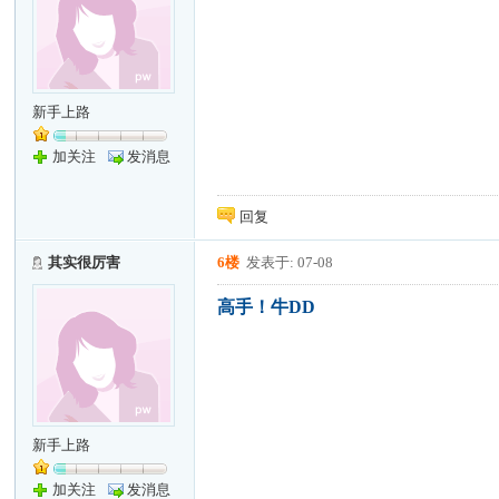
新手上路
加关注
发消息
回复
其实很厉害
6楼
发表于: 07-08
高手！牛DD
新手上路
加关注
发消息