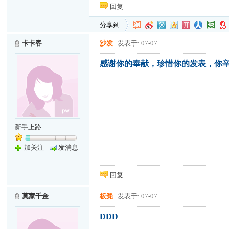
回复
分享到
卡卡客
沙发
发表于: 07-07
感谢你的奉献，珍惜你的发表，你辛
新手上路
加关注
发消息
回复
莫家千金
板凳
发表于: 07-07
DDD